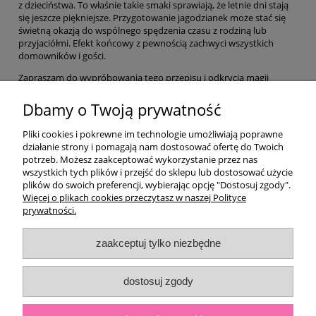
z dzieciństwa. To właśnie takie smaki sprawiają, że letnie dni stają
się jeszcze piękniejsze. Przygotowanie jagodzianek może stać się
świetną okazją do wspólnego spędzenia czasu z rodziną lub
przyjaciółmi. Efekt końcowy z pewnością zachwyci wszystkich
domowników i gości.
Zapraszam do wypróbowania tego przepisu i odkrycia magii
domowych jagodzianek z wyjątkowym kremem patissiere!
Dbamy o Twoją prywatność
Pliki cookies i pokrewne im technologie umożliwiają poprawne
czytaj całość »
działanie strony i pomagają nam dostosować ofertę do Twoich
potrzeb. Możesz zaakceptować wykorzystanie przez nas
wszystkich tych plików i przejść do sklepu lub dostosować użycie
plików do swoich preferencji, wybierając opcję "Dostosuj zgody".
Więcej o plikach cookies przeczytasz w naszej Polityce
prywatności.
Moje konto
zaakceptuj tylko niezbędne
Płatności i dostawa
dostosuj zgody
Informacje