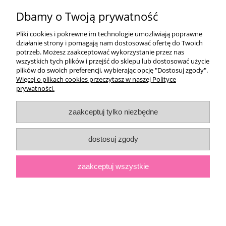
Dbamy o Twoją prywatność
Moje konto
Pliki cookies i pokrewne im technologie umożliwiają poprawne
Płatności i dostawa
działanie strony i pomagają nam dostosować ofertę do Twoich
potrzeb. Możesz zaakceptować wykorzystanie przez nas
wszystkich tych plików i przejść do sklepu lub dostosować użycie
Informacje
plików do swoich preferencji, wybierając opcję "Dostosuj zgody".
Więcej o plikach cookies przeczytasz w naszej Polityce
prywatności.
O nas
2025|ostrababeczka-sklep.pl
zaakceptuj tylko niezbędne
pokaż pełną wersję strony
dostosuj zgody
Sklep internetowy Shoper.pl
zaakceptuj wszystkie