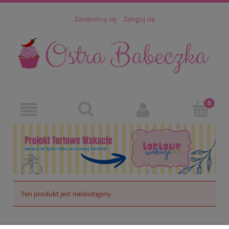
Zarejestruj się
Zaloguj się
Ten produkt jest niedostępny.